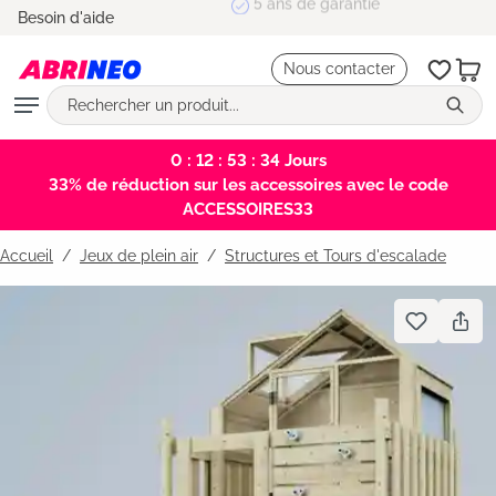
5 ans de garantie
Besoin d'aide
tenu principal
Nous contacter
0 : 12 : 53 : 34
Jours
33% de réduction sur les accessoires avec le code
ACCESSOIRES33
Accueil
Jeux de plein air
/
Structures et Tours d'escalade
Bildergalerie überspringen