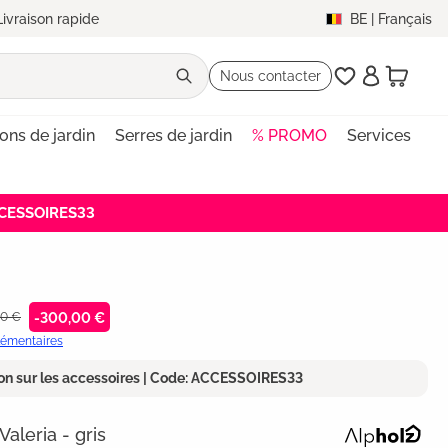
Livraison rapide
BE
|
Français
Nous contacter
lons de jardin
Serres de jardin
% PROMO
Services
ACCESSOIRES33
00 €
-300,00 €
plémentaires
on sur les accessoires | Code: ACCESSOIRES33
Valeria - gris