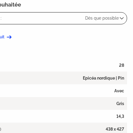
souhaitée
:
Dès que possible
uit
28
Epicéa nordique | Pin
Avec
Gris
14,3
)
438 x 427