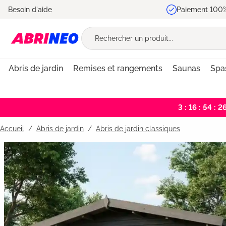
Besoin d'aide
Paiement 100%
recherche
Passer à la navigation principale
Abris de jardin
Remises et rangements
Saunas
Spa
3 : 16 : 54 : 2
Accueil
Abris de jardin
/
Abris de jardin classiques
Bildergalerie überspringen