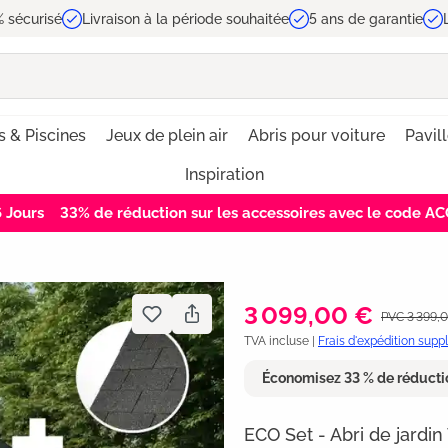
 sécurisé
Livraison à la période souhaitée
5 ans de garantie
s & Piscines
Jeux de plein air
Abris pour voiture
Pavil
Inspiration
5
Jours
33% de réduction sur les accessoires avec le code 
3 099,00 €
PVC 3 399,
TVA incluse |
Frais d'expédition sup
Économisez 33 % de réducti
ECO Set - Abri de jardin 