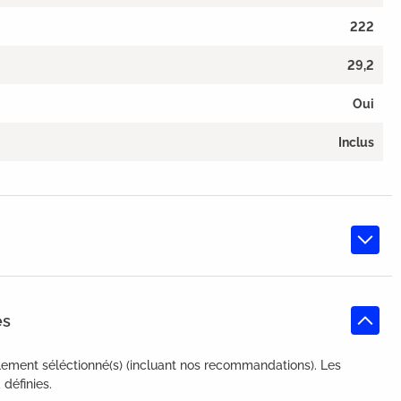
222
29,2
Oui
Inclus
es
lement séléctionné(s) (incluant nos recommandations). Les
définies.