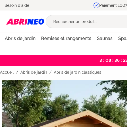
Besoin d'aide
Paiement 100%
recherche
Passer à la navigation principale
Abris de jardin
Remises et rangements
Saunas
Spa
3 : 08 : 36 : 2
Accueil
Abris de jardin
/
Abris de jardin classiques
Bildergalerie überspringen