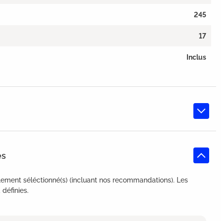
245
17
Inclus
es
lement séléctionné(s) (incluant nos recommandations). Les
définies.