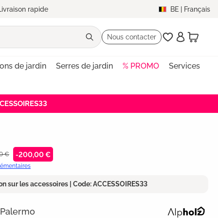
Livraison rapide
BE
|
Français
Nous contacter
lons de jardin
Serres de jardin
% PROMO
Services
ACCESSOIRES33
00 €
-200,00 €
plémentaires
on sur les accessoires | Code: ACCESSOIRES33
n Palermo