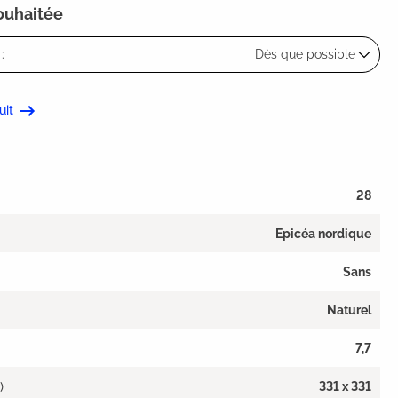
souhaitée
:
Dès que possible
uit
28
Epicéa nordique
Sans
Naturel
7,7
)
331 x 331