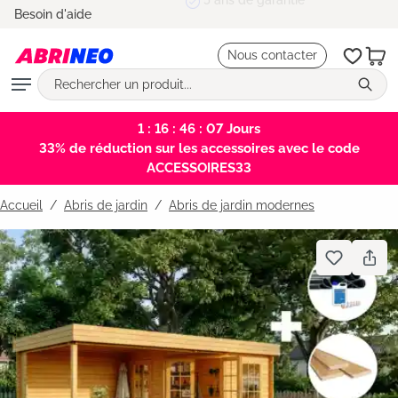
5 ans de garantie
Besoin d'aide
tenu principal
Nous contacter
1 : 16 : 46 : 07
Jours
33% de réduction sur les accessoires avec le code
ACCESSOIRES33
Accueil
Abris de jardin
/
Abris de jardin modernes
Bildergalerie überspringen