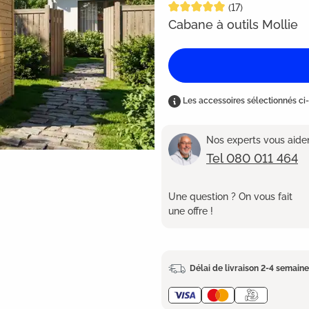
Note moyenne de 4.9 sur 5 étoi
(17)
Cabane à outils Mollie
Les accessoires sélectionnés ci-
Nos experts vous aident
Tel 080 011 464
Une question ? On vous fait
une offre !
Délai de livraison 2-4 semain