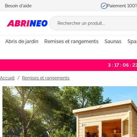
Besoin d'aide
Paiement 100%
recherche
Passer à la navigation principale
Abris de jardin
Remises et rangements
Saunas
Spa
3 : 17 : 06 : 2
Accueil
Remises et rangements
Bildergalerie überspringen