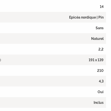
14
Epicéa nordique | Pin
Sans
Naturel
2,2
)
191 x 139
210
4,3
Oui
Inclus