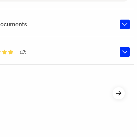
 documents
(17)
oyenne de 4.9 sur 5 étoiles