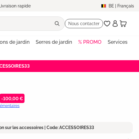
Livraison rapide
BE
|
Français
Nous contacter
lons de jardin
Serres de jardin
% PROMO
Services
ACCESSOIRES33
-100,00 €
plémentaires
on sur les accessoires | Code: ACCESSOIRES33