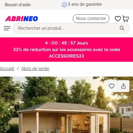
5 ans de garantie
Besoin d'aide
tenu principal
Nous contacter
4 : 00 : 48 : 56
Jours
33% de réduction sur les accessoires avec le code
ACCESSOIRES33
Accueil
Abris de jardin
Bildergalerie überspringen