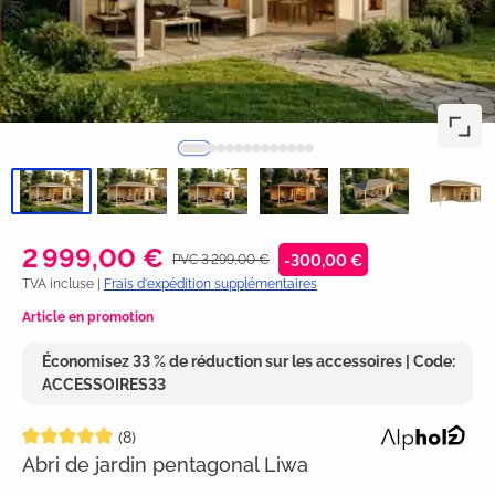
2 999,00 €
PVC 3 299,00 €
-300,00 €
TVA incluse |
Frais d'expédition supplémentaires
Article en promotion
Économisez 33 % de réduction sur les accessoires | Code:
ACCESSOIRES33
Note moyenne de 5 sur 5 étoiles
(8)
Abri de jardin pentagonal Liwa