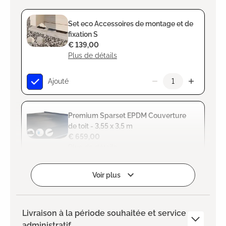
Set eco Accessoires de montage et de
fixation S
€ 139,00
Plus de détails
Ajouté
Premium Sparset EPDM Couverture
de toit - 3,55 x 3,5 m
€ 659,00
Plus de détails
Ajouté
Voir plus
Livraison à la période souhaitée et service
administratif