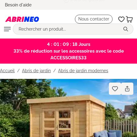
5 ans de garantie
Besoin d'aide
tenu principal
Nous contacter
4 : 01 : 09 : 18
Jours
33% de réduction sur les accessoires avec le code
ACCESSOIRES33
Accueil
Abris de jardin
/
Abris de jardin modernes
Bildergalerie überspringen