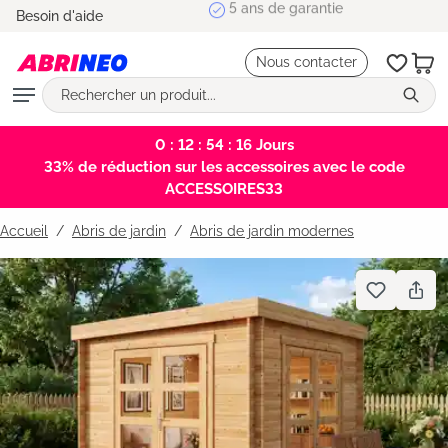
5 ans de garantie
Besoin d'aide
tenu principal
Nous contacter
0 : 12 : 54 : 15
Jours
33% de réduction sur les accessoires avec le code
ACCESSOIRES33
Accueil
Abris de jardin
/
Abris de jardin modernes
Bildergalerie überspringen