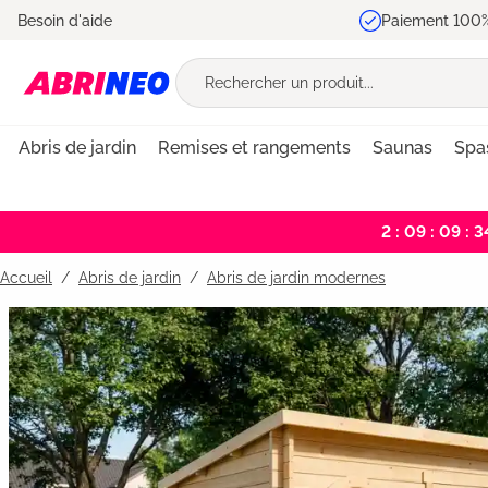
Besoin d'aide
Paiement 100%
recherche
Passer à la navigation principale
Abris de jardin
Remises et rangements
Saunas
Spa
2 : 09 : 09 : 3
Accueil
Abris de jardin
/
Abris de jardin modernes
Bildergalerie überspringen