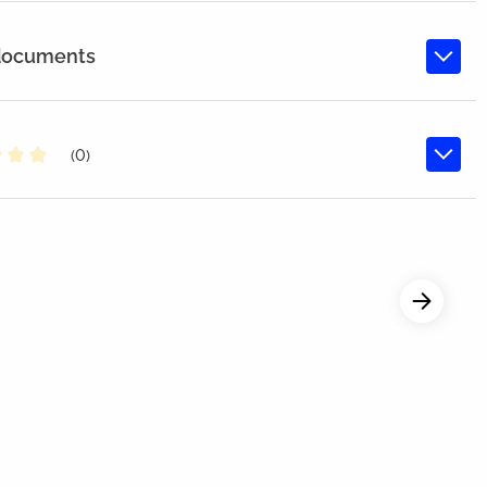
 documents
(0)
oyenne de 0 sur 5 étoiles