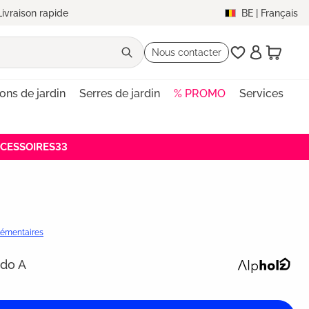
Livraison rapide
BE
|
Français
Nous contacter
lons de jardin
Serres de jardin
% PROMO
Services
ACCESSOIRES33
plémentaires
ndo A