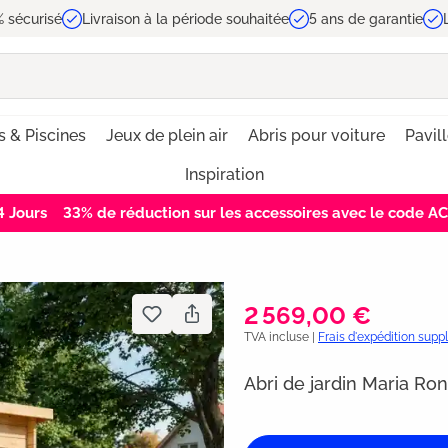
 sécurisé
Livraison à la période souhaitée
5 ans de garantie
s & Piscines
Jeux de plein air
Abris pour voiture
Pavil
Inspiration
3
Jours
33% de réduction sur les accessoires avec le code 
2 569,00 €
TVA incluse |
Frais d'expédition sup
Abri de jardin Maria Ro