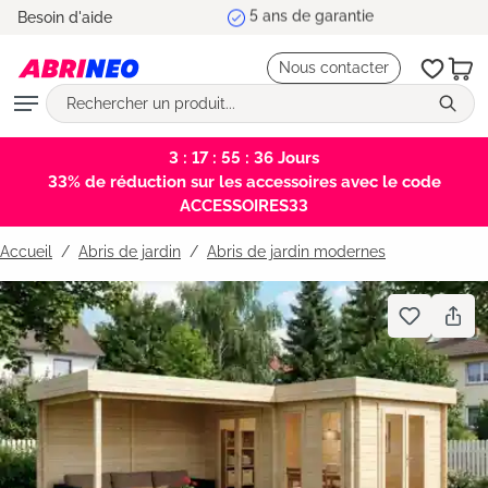
5 ans de garantie
Besoin d'aide
tenu principal
Nous contacter
3 : 17 : 55 : 35
Jours
33% de réduction sur les accessoires avec le code
ACCESSOIRES33
Accueil
Abris de jardin
/
Abris de jardin modernes
Bildergalerie überspringen