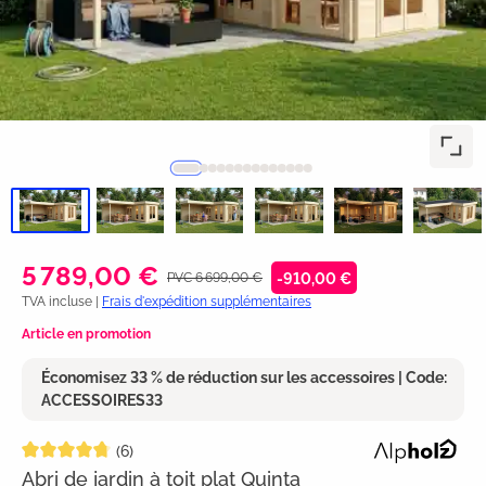
5 789,00 €
PVC 6 699,00 €
-910,00 €
TVA incluse |
Frais d'expédition supplémentaires
Article en promotion
Économisez 33 % de réduction sur les accessoires | Code:
ACCESSOIRES33
Note moyenne de 4.8 sur 5 étoiles
(6)
Abri de jardin à toit plat Quinta