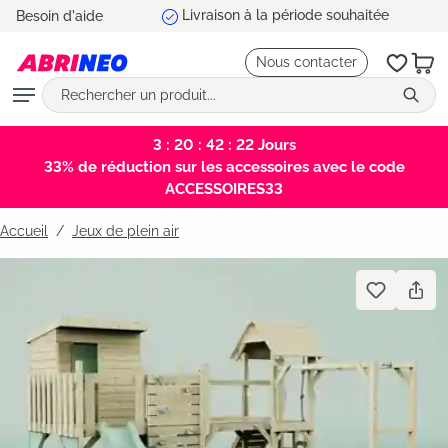
5 ans de garantie
Besoin d'aide
tenu principal
Nous contacter
3 : 20 : 42 : 21
Jours
33% de réduction sur les accessoires avec le code
ACCESSOIRES33
Accueil
Jeux de plein air
Bildergalerie überspringen