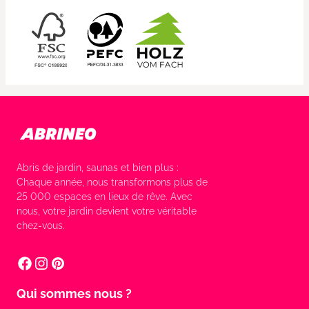
Abris de jardin, saunas et bien plus :
Chaque année, nous transformons plus de
25 000 espaces en lieux de rêve. Avec
nous, votre jardin devient votre véritable
chez-vous.
Qui sommes nous ?