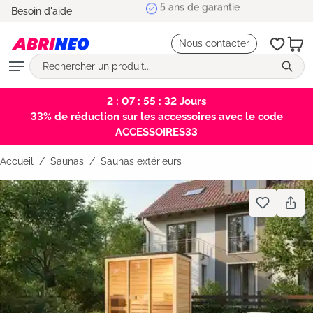
5 ans de garantie
Besoin d'aide
tenu principal
Nous contacter
2 : 07 : 55 : 31
Jours
33% de réduction sur les accessoires avec le code
ACCESSOIRES33
Accueil
Saunas
/
Saunas extérieurs
Bildergalerie überspringen