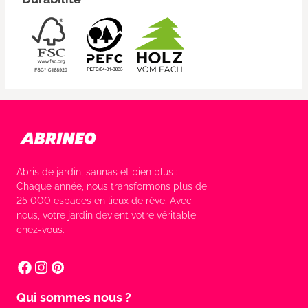
Abris de jardin, saunas et bien plus :
Chaque année, nous transformons plus de
25 000 espaces en lieux de rêve. Avec
nous, votre jardin devient votre véritable
chez-vous.
Qui sommes nous ?