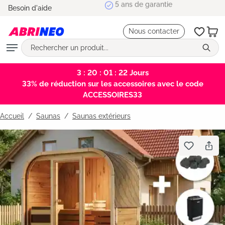
5 ans de garantie
Besoin d'aide
tenu principal
Nous contacter
3 : 20 : 01 : 21
Jours
33% de réduction sur les accessoires avec le code
ACCESSOIRES33
Accueil
Saunas
/
Saunas extérieurs
Bildergalerie überspringen