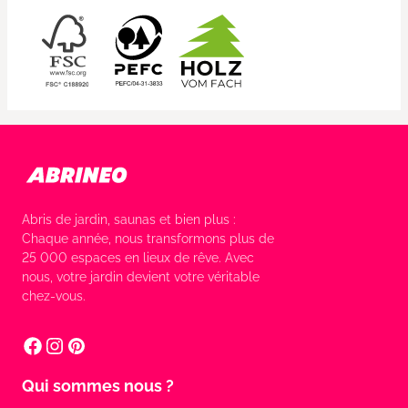
Abris de jardin, saunas et bien plus :
Chaque année, nous transformons plus de
25 000 espaces en lieux de rêve. Avec
nous, votre jardin devient votre véritable
chez-vous.
Qui sommes nous ?