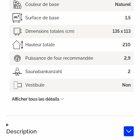
Couleur de base
Naturel
Surface de base
1,5
Dimensions totales (cm)
135 x 113
Hauteur totale
210
Puissance de four recommandée
2,9
Saunabankanzahl
2
Vestibule
Non
Afficher tous les détails
Description