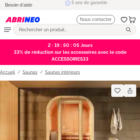
5 ans de garantie
Besoin d'aide
tenu principal
Nous contacter
2 : 19 : 50 : 05
Jours
33% de réduction sur les accessoires avec le code
ACCESSOIRES33
Accueil
Saunas
/
Saunas intérieurs
Bildergalerie überspringen