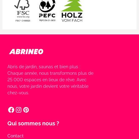
Abris de jardin, saunas et bien plus :
Chaque année, nous transformons plus de
25 000 espaces en lieux de rêve. Avec
nous, votre jardin devient votre véritable
chez-vous.
Qui sommes nous ?
Contact