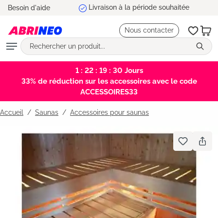
Livraison à la période souhaitée
Besoin d'aide
tenu principal
Nous contacter
1 : 22 : 19 : 30
Jours
33% de réduction sur les accessoires avec le code
ACCESSOIRES33
Accueil
Saunas
/
Accessoires pour saunas
Bildergalerie überspringen