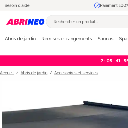
Besoin d'aide
Paiement 100%
recherche
Passer à la navigation principale
Abris de jardin
Remises et rangements
Saunas
Spa
2 : 05 : 41 : 5
Accueil
Abris de jardin
/
Accessoires et services
Bildergalerie überspringen