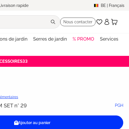
Livraison rapide
BE
|
Français
Nous contacter
lons de jardin
Serres de jardin
% PROMO
Services
ACCESSOIRES33
plémentaires
M SET n° 29
PGH
Ajouter au panier