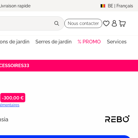
Livraison rapide
BE
|
Français
Nous contacter
lons de jardin
Serres de jardin
% PROMO
Services
ACCESSOIRES33
-300,00 €
plémentaires
sia