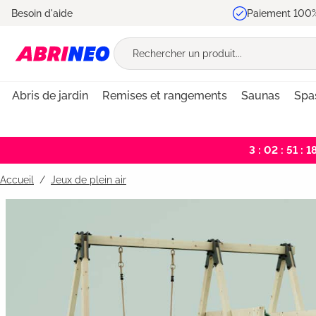
Besoin d'aide
Paiement 100%
recherche
Passer à la navigation principale
Abris de jardin
Remises et rangements
Saunas
Spa
3 : 02 : 51 : 1
Accueil
Jeux de plein air
Bildergalerie überspringen