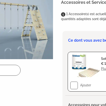
Accessoires et Servic
1
Accessoire(s)
est
actuel
quantités adaptées sont déjà 
Ce dont vous avez b
Set
€ 
Plu
Ajouter
Accessoires pour vot