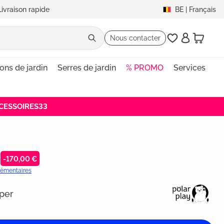
Livraison rapide
BE
|
Français
Nous contacter
lons de jardin
Serres de jardin
% PROMO
Services
ACCESSOIRES33
-170,00 €
plémentaires
mper