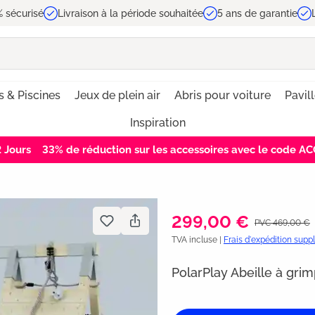
 sécurisé
Livraison à la période souhaitée
5 ans de garantie
s & Piscines
Jeux de plein air
Abris pour voiture
Pavil
Inspiration
1
Jours
33% de réduction sur les accessoires avec le code 
299,00 €
PVC 469,00 €
TVA incluse |
Frais d'expédition sup
PolarPlay Abeille à gri