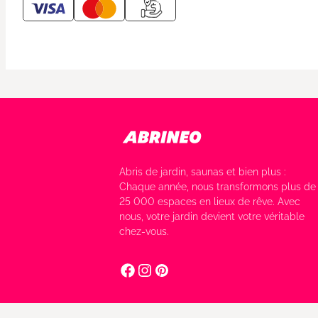
Abris de jardin, saunas et bien plus :
Chaque année, nous transformons plus de
25 000 espaces en lieux de rêve. Avec
nous, votre jardin devient votre véritable
chez-vous.