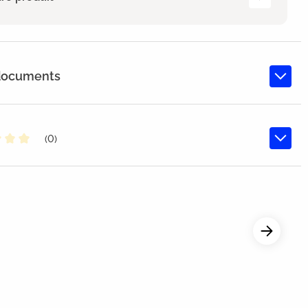
 documents
(0)
oyenne de 0 sur 5 étoiles