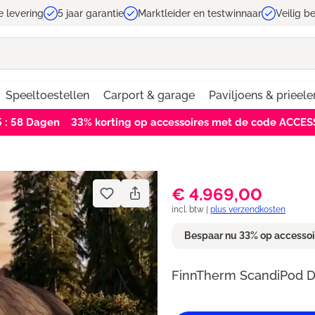
e levering
5 jaar garantie
Marktleider en testwinnaar
Veilig b
Speeltoestellen
Carport & garage
Paviljoens & prieele
5 : 57
Dagen
33% korting op accessoires met de code ACCE
€ 4.969,00
incl. btw |
plus verzendkosten
Bespaar nu 33% op accesso
FinnTherm ScandiPod D