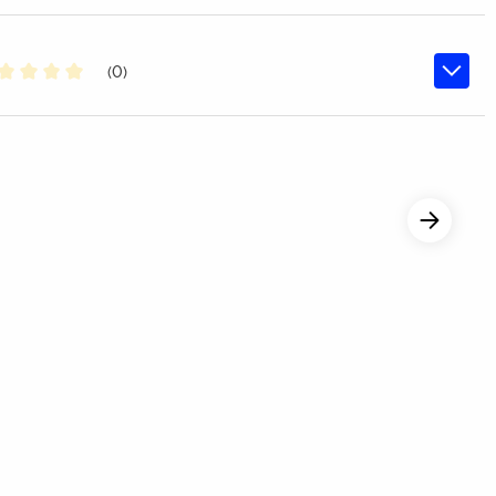
(0)
middelde waardering van 0 van 5 sterren