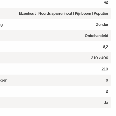
42
Elzenhout | Noords sparrenhout | Pijnboom | Populier
ng
Zonder
Onbehandeld
8,2
210 x 406
210
ogen
9
2
Ja