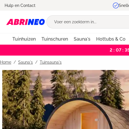
Hulp en Contact
Snell
oekopdracht
Ga naar de hoofdnavigatie
Tuinhuizen
Tuinschuren
Sauna's
Hottubs & Co
2 : 07 : 3
Home
Sauna's
/
Tuinsauna's
Bildergalerie überspringen