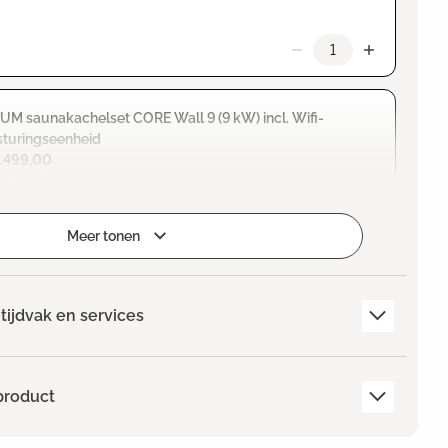
M saunakachelset CORE Wall 9 (9 kW) incl. Wifi-
sturingseenheid
1.499,00
er details weergeven
Meer tonen
tijdvak en services
product