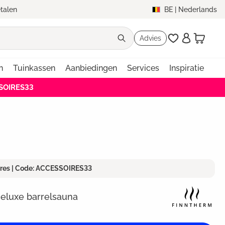
etalen
BE
|
Nederlands
Advies
n
Tuinkassen
Aanbiedingen
Services
Inspiratie
SSOIRES33
ires | Code: ACCESSOIRES33
eluxe barrelsauna