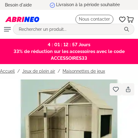
5 ans de garantie
Besoin d'aide
tenu principal
Nous contacter
4 : 01 : 12 : 56
Jours
33% de réduction sur les accessoires avec le code
ACCESSOIRES33
Accueil
Jeux de plein air
/
Maisonnettes de jeux
Bildergalerie überspringen