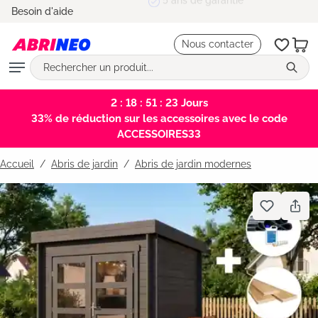
5 ans de garantie
Besoin d'aide
tenu principal
Nous contacter
2 : 18 : 51 : 23
Jours
33% de réduction sur les accessoires avec le code
ACCESSOIRES33
Accueil
Abris de jardin
/
Abris de jardin modernes
Bildergalerie überspringen