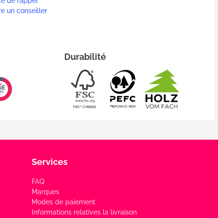
ce de rappel
re un conseiller
Durabilité
Services
FAQ
Marques
Modes de paiement
Informations relatives la livraison