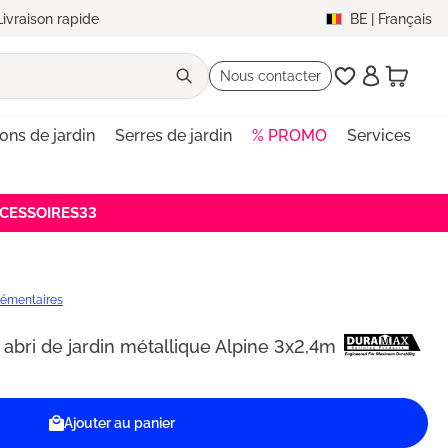
Livraison rapide
BE
|
Français
Nous contacter
lons de jardin
Serres de jardin
% PROMO
Services
ACCESSOIRES33
plémentaires
ri de jardin métallique Alpine 3x2,4m
Ajouter au panier