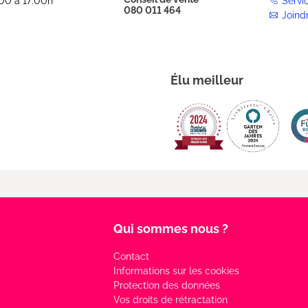
:00 à 17:00h
Servi
080 011 464
Joind
Élu meilleur
Qui sommes nous ?
Contact
Informations sur les cookies
Protection des données
Vos droits de rétractation