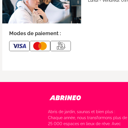
Lundi - Vendredi: 09
Modes de paiement :
Abris de jardin, saunas et bien plus :
Chaque année, nous transformons plus de
25 000 espaces en lieux de rêve. Avec