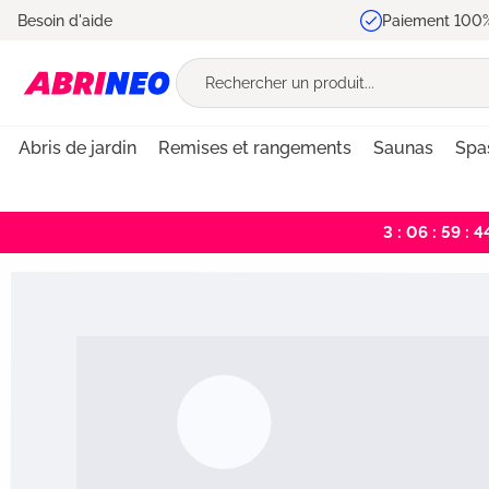
Besoin d'aide
Paiement 100%
recherche
Passer à la navigation principale
Abris de jardin
Remises et rangements
Saunas
Spa
3 : 06 : 59 : 4
Bildergalerie überspringen