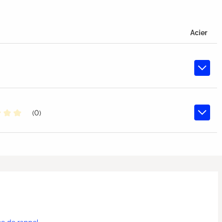
Acier
(0)
oyenne de 0 sur 5 étoiles